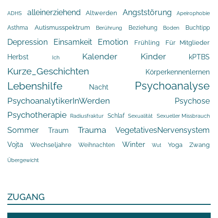
alleinerziehend
Angststörung
Altwerden
Apeirophobie
ADHS
Asthma
Autismusspektrum
Beziehung
Buchtipp
Berührung
Boden
Depression
Einsamkeit
Emotion
Frühling
Für Mitglieder
Kalender
Kinder
Herbst
kPTBS
Ich
Kurze_Geschichten
Körperkennenlernen
Psychoanalyse
Lebenshilfe
Nacht
PsychoanalytikerInWerden
Psychose
Psychotherapie
Schlaf
Radiusfraktur
Sexualität
Sexueller Missbrauch
Trauma
Sommer
VegetativesNervensystem
Traum
Winter
Vojta
Yoga
Wechseljahre
Zwang
Weihnachten
Wut
Übergewicht
ZUGANG